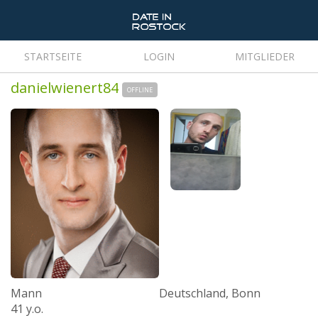
STARTSEITE
LOGIN
MITGLIEDER
danielwienert84
OFFLINE
Mann
Deutschland, Bonn
41 y.o.